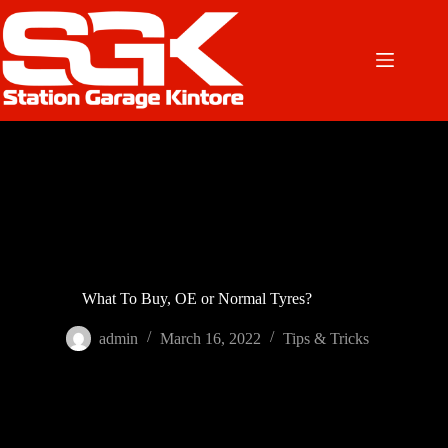
Skip
to
content
What To Buy, OE or Normal Tyres?
admin
March 16, 2022
Tips & Tricks