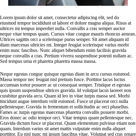
Lorem ipsum dolor sit amet, consectetur adipiscing elit, sed do
eiusmod tempor incididunt ut labore et dolore magna aliqua. Risus at
ultrices mi tempus imperdiet nulla. Convallis a cras semper auctor
neque vitae tempus quam. Cursus vitae congue mauris rhoncus aenean.
Ultrices sagittis orci a scelerisque purus semper. Sit amet aliquam id
diam maecenas ultricies mi. Integer feugiat scelerisque varius morbi
enim nunc faucibus. Nunc aliquet bibendum enim facilisis gravida
neque convallis a cras. Pretium viverra suspendisse potenti nullam ac.
Sed tempus urna et pharetra pharetra massa massa.
Neque egestas congue quisque egestas diam in arcu cursus euismod.
Massa tempor nec feugiat nisl pretium fusce. Porttitor lacus luctus
accumsan tortor posuere ac ut consequat semper. Tristique et egestas
quis ipsum suspendisse ultrices gravida. Id volutpat lacus laoreet non
curabitur gravida arcu. Quam id leo in vitae turpis massa sed. Morbi
tincidunt augue interdum velit euismod. Fusce ut placerat orci nulla
pellentesque. Gravida in fermentum et sollicitudin ac orci phasellus.
Fames ac turpis egestas maecenas pharetra convallis posuere morbi.
Eros donec ac odio tempor orci. Vitae tempus quam pellentesque nec.
Gravida dictum fusce ut placerat. Quam elementum pulvinar etiam non
quam. Interdum varius sit amet mattis vulputate enim nulla aliquet
porttitor. Eu nisl nunc mi ipsum faucibus vitae. Volutpat sed cras ornare