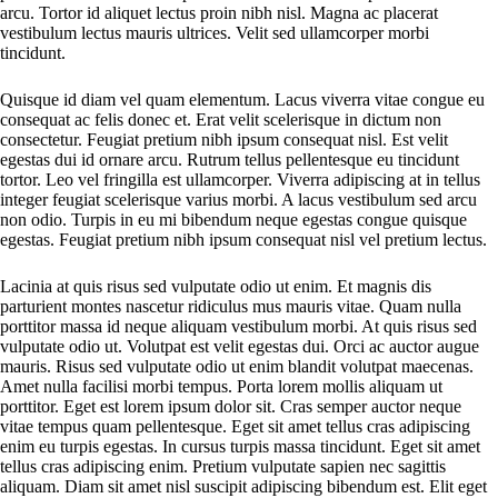
arcu. Tortor id aliquet lectus proin nibh nisl. Magna ac placerat
vestibulum lectus mauris ultrices. Velit sed ullamcorper morbi
tincidunt.
Quisque id diam vel quam elementum. Lacus viverra vitae congue eu
consequat ac felis donec et. Erat velit scelerisque in dictum non
consectetur. Feugiat pretium nibh ipsum consequat nisl. Est velit
egestas dui id ornare arcu. Rutrum tellus pellentesque eu tincidunt
tortor. Leo vel fringilla est ullamcorper. Viverra adipiscing at in tellus
integer feugiat scelerisque varius morbi. A lacus vestibulum sed arcu
non odio. Turpis in eu mi bibendum neque egestas congue quisque
egestas. Feugiat pretium nibh ipsum consequat nisl vel pretium lectus.
Lacinia at quis risus sed vulputate odio ut enim. Et magnis dis
parturient montes nascetur ridiculus mus mauris vitae. Quam nulla
porttitor massa id neque aliquam vestibulum morbi. At quis risus sed
vulputate odio ut. Volutpat est velit egestas dui. Orci ac auctor augue
mauris. Risus sed vulputate odio ut enim blandit volutpat maecenas.
Amet nulla facilisi morbi tempus. Porta lorem mollis aliquam ut
porttitor. Eget est lorem ipsum dolor sit. Cras semper auctor neque
vitae tempus quam pellentesque. Eget sit amet tellus cras adipiscing
enim eu turpis egestas. In cursus turpis massa tincidunt. Eget sit amet
tellus cras adipiscing enim. Pretium vulputate sapien nec sagittis
aliquam. Diam sit amet nisl suscipit adipiscing bibendum est. Elit eget